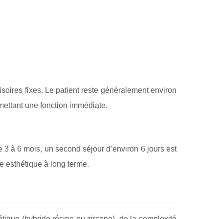
oires fixes. Le patient reste généralement environ
rmettant une fonction immédiate.
 3 à 6 mois, un second séjour d’environ 6 jours est
ce esthétique à long terme.
ique (hybride résine ou zircone), de la complexité