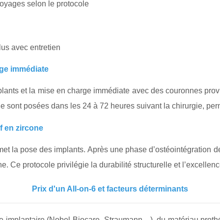
voyages selon le protocole
lus avec entretien
rge immédiate
ants et la mise en charge immédiate avec des couronnes provis
ne sont posées dans les 24 à 72 heures suivant la chirurgie, pe
f en zircone
met la pose des implants. Après une phase d’ostéointégration de
e. Ce protocole privilégie la durabilité structurelle et l’excellen
Prix d'un All-on-6 et facteurs déterminants
e implantaire (Nobel Biocare, Straumann…), du matériau prothét