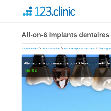
All-on-6 Implants dentaires
>
>
>
Page d'accueil
Soins dentaires
All-on-6 Implants dentaires
Allemagne
Allemagne: le prix moyen de votre All-on-6 Implants de
14915 €