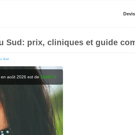
Devis
 Sud: prix, cliniques et guide co
du Sud
e en août 2026 est de
16497 €