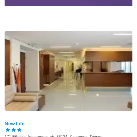
New Life
171 Ethnikis Antistaseos str, 55134, Kalamaria, Греция